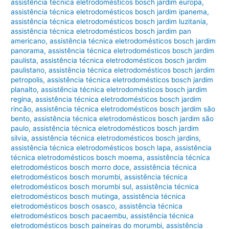
assistência técnica eletrodomésticos bosch jardim europa
,
assistência técnica eletrodomésticos bosch jardim ipanema
,
assistência técnica eletrodomésticos bosch jardim luzitania
,
assistência técnica eletrodomésticos bosch jardim pan
americano
,
assistência técnica eletrodomésticos bosch jardim
panorama
,
assistência técnica eletrodomésticos bosch jardim
paulista
,
assistência técnica eletrodomésticos bosch jardim
paulistano
,
assistência técnica eletrodomésticos bosch jardim
petropolis
,
assistência técnica eletrodomésticos bosch jardim
planalto
,
assistência técnica eletrodomésticos bosch jardim
regina
,
assistência técnica eletrodomésticos bosch jardim
rincão
,
assistência técnica eletrodomésticos bosch jardim são
bento
,
assistência técnica eletrodomésticos bosch jardim são
paulo
,
assistência técnica eletrodomésticos bosch jardim
silvia
,
assistência técnica eletrodomésticos bosch jardins
,
assistência técnica eletrodomésticos bosch lapa
,
assistência
técnica eletrodomésticos bosch moema
,
assistência técnica
eletrodomésticos bosch morro doce
,
assistência técnica
eletrodomésticos bosch morumbi
,
assistência técnica
eletrodomésticos bosch morumbi sul
,
assistência técnica
eletrodomésticos bosch mutinga
,
assistência técnica
eletrodomésticos bosch osasco
,
assistência técnica
eletrodomésticos bosch pacaembu
,
assistência técnica
eletrodomésticos bosch paineiras do morumbi
,
assistência