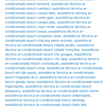
condicionado bosch butantã
,
assistência técnica ar-
condicionado bosch cambuci
,
assistência técnica ar-
condicionado bosch campo belo
,
assistência técnica ar-
condicionado bosch canto galo
,
assistência técnica ar-
condicionado bosch carapicuíba
,
assistência técnica ar-
condicionado bosch casa verde
,
assistência técnica ar-
condicionado bosch ceasa
,
assistência técnica ar-
condicionado bosch cerqueira cesar
,
assistência técnica ar-
condicionado bosch chácara santo antonio
,
assistência
técnica ar-condicionado bosch cidade jardim
,
assistência
técnica ar-condicionado bosch cidade monções
,
assistência
técnica ar-condicionado bosch city jaraguá
,
assistência
técnica ar-condicionado bosch city lapa
,
assistência técnica
ar-condicionado bosch consolação
,
assistência técnica ar-
condicionado bosch cotia
,
assistência técnica ar-condicionado
bosch em são paulo
,
assistência técnica ar-condicionado
bosch freguesia do ó
,
assistência técnica ar-condicionado
bosch granja viana
,
assistência técnica ar-condicionado bosch
higienópolis
,
assistência técnica ar-condicionado bosch
ibirapuera
,
assistência técnica ar-condicionado bosch imirim
,
assistência técnica ar-condicionado bosch indianópolis
,
assistência técnica ar-condicionado bosch ipiranga
,
assistência técnica ar-condicionado bosch itaim bibi
,