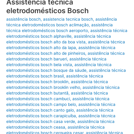
Assistência técnica
Bosch
eletrodomésticos Bosch
assistência bosch
,
assistencia tecnica bosch
,
assistência
técnica eletrodomésticos bosch aclimação
,
assistência
técnica eletrodomésticos bosch aeroporto
,
assistência técnica
eletrodomésticos bosch alphaville
,
assistência técnica
eletrodomésticos bosch alto da boa vista
,
assistência técnica
eletrodomésticos bosch alto da lapa
,
assistência técnica
eletrodomésticos bosch alto de pinheiros
,
assistência técnica
eletrodomésticos bosch barueri
,
assistência técnica
eletrodomésticos bosch bela vista
,
assistência técnica
eletrodomésticos bosch bosque da sáude
,
assistência técnica
eletrodomésticos bosch brasil
,
assistência técnica
eletrodomésticos bosch brooklin
,
assistência técnica
eletrodomésticos bosch brooklin velho
,
assistência técnica
eletrodomésticos bosch butantã
,
assistência técnica
eletrodomésticos bosch cambuci
,
assistência técnica
eletrodomésticos bosch campo belo
,
assistência técnica
eletrodomésticos bosch canto galo
,
assistência técnica
eletrodomésticos bosch carapicuíba
,
assistência técnica
eletrodomésticos bosch casa verde
,
assistência técnica
eletrodomésticos bosch ceasa
,
assistência técnica
eletrodomésticos bosch cerqueira cesar
,
assistência técnica