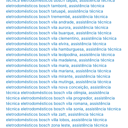
técnica eletrodomésticos bosch taipas
,
assistência técnica
eletrodomésticos bosch tamboré
,
assistência técnica
eletrodomésticos bosch tatuapé
,
assistência técnica
eletrodomésticos bosch tremembé
,
assistência técnica
eletrodomésticos bosch vila andrade
,
assistência técnica
eletrodomésticos bosch vila aurora
,
assistência técnica
eletrodomésticos bosch vila buarque
,
assistência técnica
eletrodomésticos bosch vila clementino
,
assistência técnica
eletrodomésticos bosch vila elvira
,
assistência técnica
eletrodomésticos bosch vila hamburguesa
,
assistência técnica
eletrodomésticos bosch vila leolpodina
,
assistência técnica
eletrodomésticos bosch vila madalena
,
assistência técnica
eletrodomésticos bosch vila maria
,
assistência técnica
eletrodomésticos bosch vila mariana
,
assistência técnica
eletrodomésticos bosch vila mirante
,
assistência técnica
eletrodomésticos bosch vila mutinga
,
assistência técnica
eletrodomésticos bosch vila nova conceição
,
assistência
técnica eletrodomésticos bosch vila olímpia
,
assistência
técnica eletrodomésticos bosch vila progredior
,
assistência
técnica eletrodomésticos bosch vila romana
,
assistência
técnica eletrodomésticos bosch vila sonia
,
assistência técnica
eletrodomésticos bosch vila zatt
,
assistência técnica
eletrodomésticos bosch villa lobos
,
assistência técnica
eletrodomésticos bosch zona leste
,
assistência técnica