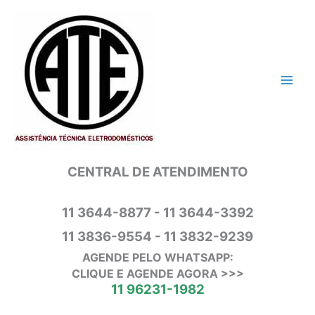
Ir
para
o
conteúdo
CENTRAL DE ATENDIMENTO
11 3644-8877 - 11 3644-3392
11 3836-9554 - 11 3832-9239
AGENDE PELO WHATSAPP:
CLIQUE E AGENDE AGORA >>>
11 96231-1982