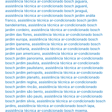
assistência técnica ar-condicionado bosch jaguara
,
assistência técnica ar-condicionado bosch jaguaré
,
assistência técnica ar-condicionado bosch jaraguá
,
assistência técnica ar-condicionado bosch jardim anália
franco
,
assistência técnica ar-condicionado bosch jardim
bandeirantes
,
assistência técnica ar-condicionado bosch
jardim cordeiro
,
assistência técnica ar-condicionado bosch
jardim das flores
,
assistência técnica ar-condicionado bosch
jardim europa
,
assistência técnica ar-condicionado bosch
jardim ipanema
,
assistência técnica ar-condicionado bosch
jardim luzitania
,
assistência técnica ar-condicionado bosch
jardim pan americano
,
assistência técnica ar-condicionado
bosch jardim panorama
,
assistência técnica ar-condicionado
bosch jardim paulista
,
assistência técnica ar-condicionado
bosch jardim paulistano
,
assistência técnica ar-condicionado
bosch jardim petropolis
,
assistência técnica ar-condicionado
bosch jardim planalto
,
assistência técnica ar-condicionado
bosch jardim regina
,
assistência técnica ar-condicionado
bosch jardim rincão
,
assistência técnica ar-condicionado
bosch jardim são bento
,
assistência técnica ar-condicionado
bosch jardim são paulo
,
assistência técnica ar-condicionado
bosch jardim silvia
,
assistência técnica ar-condicionado bosch
jardins
,
assistência técnica ar-condicionado bosch lapa
,
assistência técnica ar-condicionado bosch moema
,