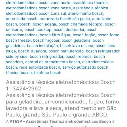
eletrodomésticos bosch zona norte
,
assistência técnica
eletrodomésticos bosch zona oeste
,
assistência técnica
eletrodomésticos bosch zona sul
,
atendimento bosch
,
autorizada bosch
,
autorizada bosch são paulo
,
autorizado
bosch
,
bosch
,
bosch adega
,
bosch chamado técnico
,
bosch
conserto
,
bosch cooktop
,
bosch depurador
,
bosch
eletrodomésticos
,
bosch filtro água
,
bosch fogão
,
bosch forno
,
bosch freezer
,
bosch frigobar
,
bosch geladeira
,
bosch
geladeiras
,
bosch instalação
,
bosch lava e seca
,
bosch lava
louça
,
bosch lavadora
,
bosch manutenção
,
bosch refrigerador
side by side
,
bosch refrigreador
,
bosch reparos
,
bosch
secadora
,
central de atendimento bosch
,
eletrodomésticos
bosch
,
rede autorizada bosch
,
serviço autorizado bosch
,
técnico bosch
,
telefone bosch
Assistência técnica eletrodomésticos Bosch |
11 3424-2962
Assistência técnica eletrodomésticos Bosch
para geladeira, ar-condicionado, fogão, forno,
lavadora e lava e seca, atendimento em São
Paulo, grande São Paulo e grande ABCD.
A
ATESP – Assistência Técnica eletrodomésticos Bosch
é