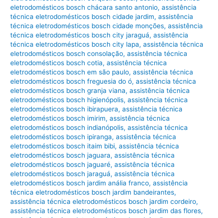
eletrodomésticos bosch chácara santo antonio
,
assistência
técnica eletrodomésticos bosch cidade jardim
,
assistência
técnica eletrodomésticos bosch cidade monções
,
assistência
técnica eletrodomésticos bosch city jaraguá
,
assistência
técnica eletrodomésticos bosch city lapa
,
assistência técnica
eletrodomésticos bosch consolação
,
assistência técnica
eletrodomésticos bosch cotia
,
assistência técnica
eletrodomésticos bosch em são paulo
,
assistência técnica
eletrodomésticos bosch freguesia do ó
,
assistência técnica
eletrodomésticos bosch granja viana
,
assistência técnica
eletrodomésticos bosch higienópolis
,
assistência técnica
eletrodomésticos bosch ibirapuera
,
assistência técnica
eletrodomésticos bosch imirim
,
assistência técnica
eletrodomésticos bosch indianópolis
,
assistência técnica
eletrodomésticos bosch ipiranga
,
assistência técnica
eletrodomésticos bosch itaim bibi
,
assistência técnica
eletrodomésticos bosch jaguara
,
assistência técnica
eletrodomésticos bosch jaguaré
,
assistência técnica
eletrodomésticos bosch jaraguá
,
assistência técnica
eletrodomésticos bosch jardim anália franco
,
assistência
técnica eletrodomésticos bosch jardim bandeirantes
,
assistência técnica eletrodomésticos bosch jardim cordeiro
,
assistência técnica eletrodomésticos bosch jardim das flores
,