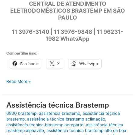
CENTRAL DE ATENDIMENTO
ELETRODOMÉSTICOS BRASTEMP EM SÃO
PAULO
11 3976-3140 | 11 3976-9848 | 11 96231-
1982 WhatsApp
Compartilhe isso:
Facebook
X
WhatsApp
Assistência
Read More »
técnica
eletrodomésticos
Brastemp
Assistência técnica Brastemp
0800 brastemp
,
assistência brastemp
,
assistência técnica
brastemp
,
assistência técnica brastemp aclimação
,
assistência técnica brastemp aeroporto
,
assistência técnica
brastemp alphaville
,
assistência técnica brastemp alto da boa