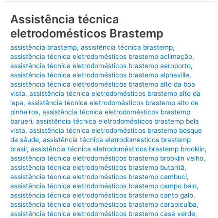
ar-
condicionado
Assistência técnica
Brastemp
eletrodomésticos Brastemp
assistência brastemp
,
assistência técnica brastemp
,
assistência técnica eletrodomésticos brastemp aclimação
,
assistência técnica eletrodomésticos brastemp aeroporto
,
assistência técnica eletrodomésticos brastemp alphaville
,
assistência técnica eletrodomésticos brastemp alto da boa
vista
,
assistência técnica eletrodomésticos brastemp alto da
lapa
,
assistência técnica eletrodomésticos brastemp alto de
pinheiros
,
assistência técnica eletrodomésticos brastemp
barueri
,
assistência técnica eletrodomésticos brastemp bela
vista
,
assistência técnica eletrodomésticos brastemp bosque
da sáude
,
assistência técnica eletrodomésticos brastemp
brasil
,
assistência técnica eletrodomésticos brastemp brooklin
,
assistência técnica eletrodomésticos brastemp brooklin velho
,
assistência técnica eletrodomésticos brastemp butantã
,
assistência técnica eletrodomésticos brastemp cambuci
,
assistência técnica eletrodomésticos brastemp campo belo
,
assistência técnica eletrodomésticos brastemp canto galo
,
assistência técnica eletrodomésticos brastemp carapicuíba
,
assistência técnica eletrodomésticos brastemp casa verde
,