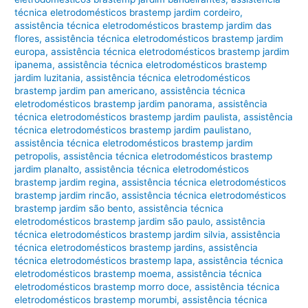
técnica eletrodomésticos brastemp jardim cordeiro
,
assistência técnica eletrodomésticos brastemp jardim das
flores
,
assistência técnica eletrodomésticos brastemp jardim
europa
,
assistência técnica eletrodomésticos brastemp jardim
ipanema
,
assistência técnica eletrodomésticos brastemp
jardim luzitania
,
assistência técnica eletrodomésticos
brastemp jardim pan americano
,
assistência técnica
eletrodomésticos brastemp jardim panorama
,
assistência
técnica eletrodomésticos brastemp jardim paulista
,
assistência
técnica eletrodomésticos brastemp jardim paulistano
,
assistência técnica eletrodomésticos brastemp jardim
petropolis
,
assistência técnica eletrodomésticos brastemp
jardim planalto
,
assistência técnica eletrodomésticos
brastemp jardim regina
,
assistência técnica eletrodomésticos
brastemp jardim rincão
,
assistência técnica eletrodomésticos
brastemp jardim são bento
,
assistência técnica
eletrodomésticos brastemp jardim são paulo
,
assistência
técnica eletrodomésticos brastemp jardim silvia
,
assistência
técnica eletrodomésticos brastemp jardins
,
assistência
técnica eletrodomésticos brastemp lapa
,
assistência técnica
eletrodomésticos brastemp moema
,
assistência técnica
eletrodomésticos brastemp morro doce
,
assistência técnica
eletrodomésticos brastemp morumbi
,
assistência técnica