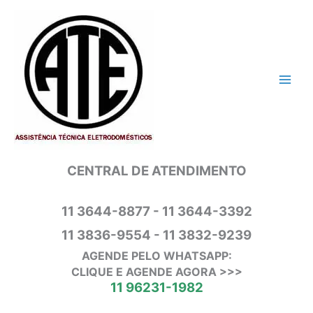
Ir
para
o
conteúdo
CENTRAL DE ATENDIMENTO
11 3644-8877 - 11 3644-3392
11 3836-9554 - 11 3832-9239
AGENDE PELO WHATSAPP:
CLIQUE E AGENDE AGORA >>>
11 96231-1982