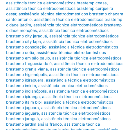
assistência técnica eletrodomésticos brastemp ceasa
,
assistência técnica eletrodomésticos brastemp cerqueira
cesar
,
assistência técnica eletrodomésticos brastemp chácara
santo antonio
,
assistência técnica eletrodomésticos brastemp
cidade jardim
,
assistência técnica eletrodomésticos brastemp
cidade monções
,
assistência técnica eletrodomésticos
brastemp city jaraguá
,
assistência técnica eletrodomésticos
brastemp city lapa
,
assistência técnica eletrodomésticos
brastemp consolação
,
assistência técnica eletrodomésticos
brastemp cotia
,
assistência técnica eletrodomésticos
brastemp em são paulo
,
assistência técnica eletrodomésticos
brastemp freguesia do ó
,
assistência técnica eletrodomésticos
brastemp granja viana
,
assistência técnica eletrodomésticos
brastemp higienópolis
,
assistência técnica eletrodomésticos
brastemp ibirapuera
,
assistência técnica eletrodomésticos
brastemp imirim
,
assistência técnica eletrodomésticos
brastemp indianópolis
,
assistência técnica eletrodomésticos
brastemp ipiranga
,
assistência técnica eletrodomésticos
brastemp itaim bibi
,
assistência técnica eletrodomésticos
brastemp jaguara
,
assistência técnica eletrodomésticos
brastemp jaguaré
,
assistência técnica eletrodomésticos
brastemp jaraguá
,
assistência técnica eletrodomésticos
brastemp jardim anália franco
,
assistência técnica
eletrodomésticos brastemp jardim bandeirantes
,
assistência