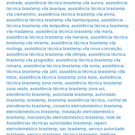
andrade
,
assistência técnica brastemp vila aurora
,
assistência
técnica brastemp vila buarque
,
assistência técnica brastemp
vila clementino
,
assistência técnica brastemp vila elvira
,
assistência técnica brastemp vila hamburguesa
,
assistência
técnica brastemp vila leolpodina
,
assistência técnica brastemp
vila madalena
,
assistência técnica brastemp vila maria
,
assistência técnica brastemp vila mariana
,
assistência técnica
brastemp vila mirante
,
assistência técnica brastemp vila
mutinga
,
assistência técnica brastemp vila nova conceição
,
assistência técnica brastemp vila olímpia
,
assistência técnica
brastemp vila progredior
,
assistência técnica brastemp vila
romana
,
assistência técnica brastemp vila sonia
,
assistência
técnica brastemp vila zatt
,
assistência técnica brastemp villa
lobos
,
assistência técnica brastemp zona leste
,
assistência
técnica brastemp zona norte
,
assistência técnica brastemp
zona oeste
,
assistência técnica brastemp zona sul
,
atendimento brastemp
,
autorizada brastemp
,
autorizado
brastemp
,
brastemp
,
brastemp assistência técnica
,
central de
atendimento brastemp
,
conserto eletrodoméstico brastemp
,
eletrodomésticos brastemp
,
instalação eletrodoméstico
brastemp
,
manutenção eletrodoméstico brastemp
,
rede de
Assistências técnicas autorizadas brastemp
,
reparo
eletrodoméstico brastemp
,
sac brastemp
,
serviço autorizado
brastemp
,
serviço brastemp
,
técnico brastemp
,
telefone