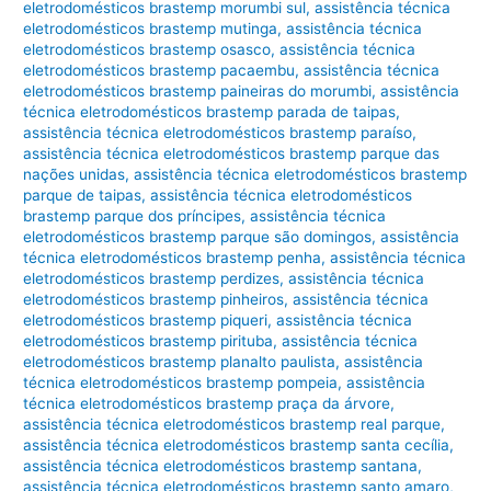
eletrodomésticos brastemp morumbi sul
,
assistência técnica
eletrodomésticos brastemp mutinga
,
assistência técnica
eletrodomésticos brastemp osasco
,
assistência técnica
eletrodomésticos brastemp pacaembu
,
assistência técnica
eletrodomésticos brastemp paineiras do morumbi
,
assistência
técnica eletrodomésticos brastemp parada de taipas
,
assistência técnica eletrodomésticos brastemp paraíso
,
assistência técnica eletrodomésticos brastemp parque das
nações unidas
,
assistência técnica eletrodomésticos brastemp
parque de taipas
,
assistência técnica eletrodomésticos
brastemp parque dos príncipes
,
assistência técnica
eletrodomésticos brastemp parque são domingos
,
assistência
técnica eletrodomésticos brastemp penha
,
assistência técnica
eletrodomésticos brastemp perdizes
,
assistência técnica
eletrodomésticos brastemp pinheiros
,
assistência técnica
eletrodomésticos brastemp piqueri
,
assistência técnica
eletrodomésticos brastemp pirituba
,
assistência técnica
eletrodomésticos brastemp planalto paulista
,
assistência
técnica eletrodomésticos brastemp pompeia
,
assistência
técnica eletrodomésticos brastemp praça da árvore
,
assistência técnica eletrodomésticos brastemp real parque
,
assistência técnica eletrodomésticos brastemp santa cecília
,
assistência técnica eletrodomésticos brastemp santana
,
assistência técnica eletrodomésticos brastemp santo amaro
,