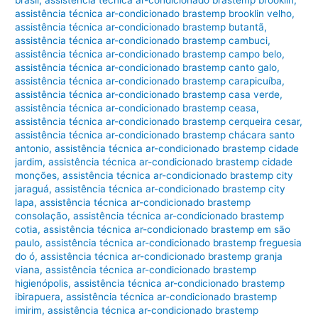
brasil
,
assistência técnica ar-condicionado brastemp brooklin
,
assistência técnica ar-condicionado brastemp brooklin velho
,
assistência técnica ar-condicionado brastemp butantã
,
assistência técnica ar-condicionado brastemp cambuci
,
assistência técnica ar-condicionado brastemp campo belo
,
assistência técnica ar-condicionado brastemp canto galo
,
assistência técnica ar-condicionado brastemp carapicuíba
,
assistência técnica ar-condicionado brastemp casa verde
,
assistência técnica ar-condicionado brastemp ceasa
,
assistência técnica ar-condicionado brastemp cerqueira cesar
,
assistência técnica ar-condicionado brastemp chácara santo
antonio
,
assistência técnica ar-condicionado brastemp cidade
jardim
,
assistência técnica ar-condicionado brastemp cidade
monções
,
assistência técnica ar-condicionado brastemp city
jaraguá
,
assistência técnica ar-condicionado brastemp city
lapa
,
assistência técnica ar-condicionado brastemp
consolação
,
assistência técnica ar-condicionado brastemp
cotia
,
assistência técnica ar-condicionado brastemp em são
paulo
,
assistência técnica ar-condicionado brastemp freguesia
do ó
,
assistência técnica ar-condicionado brastemp granja
viana
,
assistência técnica ar-condicionado brastemp
higienópolis
,
assistência técnica ar-condicionado brastemp
ibirapuera
,
assistência técnica ar-condicionado brastemp
imirim
,
assistência técnica ar-condicionado brastemp