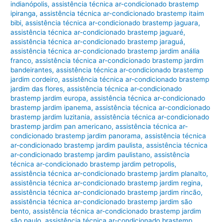
indianópolis
,
assistência técnica ar-condicionado brastemp
ipiranga
,
assistência técnica ar-condicionado brastemp itaim
bibi
,
assistência técnica ar-condicionado brastemp jaguara
,
assistência técnica ar-condicionado brastemp jaguaré
,
assistência técnica ar-condicionado brastemp jaraguá
,
assistência técnica ar-condicionado brastemp jardim anália
franco
,
assistência técnica ar-condicionado brastemp jardim
bandeirantes
,
assistência técnica ar-condicionado brastemp
jardim cordeiro
,
assistência técnica ar-condicionado brastemp
jardim das flores
,
assistência técnica ar-condicionado
brastemp jardim europa
,
assistência técnica ar-condicionado
brastemp jardim ipanema
,
assistência técnica ar-condicionado
brastemp jardim luzitania
,
assistência técnica ar-condicionado
brastemp jardim pan americano
,
assistência técnica ar-
condicionado brastemp jardim panorama
,
assistência técnica
ar-condicionado brastemp jardim paulista
,
assistência técnica
ar-condicionado brastemp jardim paulistano
,
assistência
técnica ar-condicionado brastemp jardim petropolis
,
assistência técnica ar-condicionado brastemp jardim planalto
,
assistência técnica ar-condicionado brastemp jardim regina
,
assistência técnica ar-condicionado brastemp jardim rincão
,
assistência técnica ar-condicionado brastemp jardim são
bento
,
assistência técnica ar-condicionado brastemp jardim
são paulo
,
assistência técnica ar-condicionado brastemp