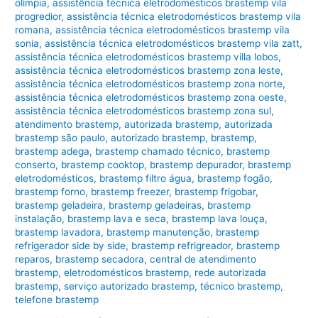
olímpia
,
assistência técnica eletrodomésticos brastemp vila
progredior
,
assistência técnica eletrodomésticos brastemp vila
romana
,
assistência técnica eletrodomésticos brastemp vila
sonia
,
assistência técnica eletrodomésticos brastemp vila zatt
,
assistência técnica eletrodomésticos brastemp villa lobos
,
assistência técnica eletrodomésticos brastemp zona leste
,
assistência técnica eletrodomésticos brastemp zona norte
,
assistência técnica eletrodomésticos brastemp zona oeste
,
assistência técnica eletrodomésticos brastemp zona sul
,
atendimento brastemp
,
autorizada brastemp
,
autorizada
brastemp são paulo
,
autorizado brastemp
,
brastemp
,
brastemp adega
,
brastemp chamado técnico
,
brastemp
conserto
,
brastemp cooktop
,
brastemp depurador
,
brastemp
eletrodomésticos
,
brastemp filtro água
,
brastemp fogão
,
brastemp forno
,
brastemp freezer
,
brastemp frigobar
,
brastemp geladeira
,
brastemp geladeiras
,
brastemp
instalação
,
brastemp lava e seca
,
brastemp lava louça
,
brastemp lavadora
,
brastemp manutenção
,
brastemp
refrigerador side by side
,
brastemp refrigreador
,
brastemp
reparos
,
brastemp secadora
,
central de atendimento
brastemp
,
eletrodomésticos brastemp
,
rede autorizada
brastemp
,
serviço autorizado brastemp
,
técnico brastemp
,
telefone brastemp