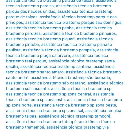
assistência técnica brastemp parada de taipas
,
assistência
técnica brastemp paraíso
,
assistência técnica brastemp
parque das nações unidas
,
assistência técnica brastemp
parque de taipas
,
assistência técnica brastemp parque dos
príncipes
,
assistência técnica brastemp parque são domingos
,
assistência técnica brastemp penha
,
assistência técnica
brastemp perdizes
,
assistência técnica brastemp pinheiros
,
assistência técnica brastemp piqueri
,
assistência técnica
brastemp pirituba
,
assistência técnica brastemp planalto
paulista
,
assistência técnica brastemp pompeia
,
assistência
técnica brastemp praça da árvore
,
assistência técnica
brastemp real parque
,
assistência técnica brastemp santa
cecília
,
assistência técnica brastemp santana
,
assistência
técnica brastemp santo amaro
,
assistência técnica brastemp
santo andré
,
assistência técnica brastemp são bernado
,
assistência técnica brastemp são caetano
,
assistência técnica
brastemp sol nascente
,
assistência técnica brastemp sp
,
assistencia tecnica brastemp sp zona central
,
assistencia
tecnica brastemp sp zona leste
,
assistencia tecnica brastemp
sp zona norte
,
assistencia tecnica brastemp sp zona oeste
,
assistencia tecnica brastemp sp zona sul
,
assistência técnica
brastemp taipas
,
assistência técnica brastemp tamboré
,
assistência técnica brastemp tatuapé
,
assistência técnica
brastemp tremembé
,
assistência técnica brastemp vila