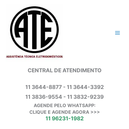
Ir
para
o
conteúdo
CENTRAL DE ATENDIMENTO
11 3644-8877 - 11 3644-3392
11 3836-9554 - 11 3832-9239
AGENDE PELO WHATSAPP:
CLIQUE E AGENDE AGORA >>>
11 96231-1982