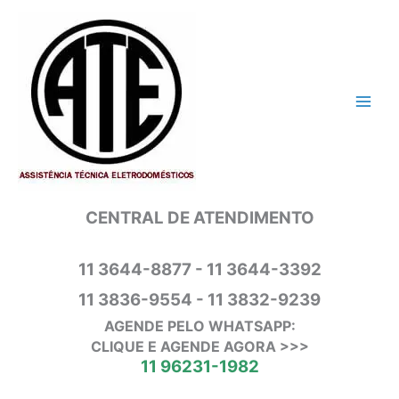
Ir
para
o
conteúdo
CENTRAL DE ATENDIMENTO
11 3644-8877 - 11 3644-3392
11 3836-9554 - 11 3832-9239
AGENDE PELO WHATSAPP:
CLIQUE E AGENDE AGORA >>>
11 96231-1982