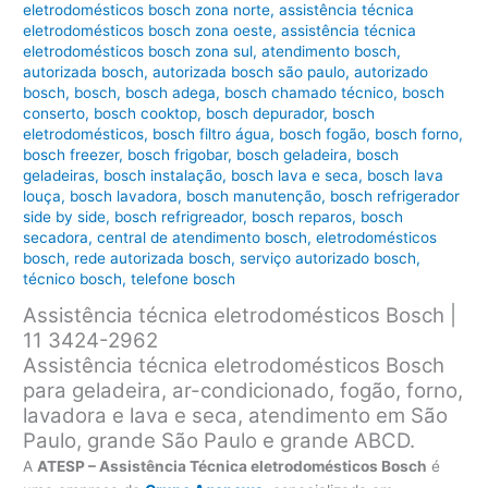
eletrodomésticos bosch zona norte
,
assistência técnica
eletrodomésticos bosch zona oeste
,
assistência técnica
eletrodomésticos bosch zona sul
,
atendimento bosch
,
autorizada bosch
,
autorizada bosch são paulo
,
autorizado
bosch
,
bosch
,
bosch adega
,
bosch chamado técnico
,
bosch
conserto
,
bosch cooktop
,
bosch depurador
,
bosch
eletrodomésticos
,
bosch filtro água
,
bosch fogão
,
bosch forno
,
bosch freezer
,
bosch frigobar
,
bosch geladeira
,
bosch
geladeiras
,
bosch instalação
,
bosch lava e seca
,
bosch lava
louça
,
bosch lavadora
,
bosch manutenção
,
bosch refrigerador
side by side
,
bosch refrigreador
,
bosch reparos
,
bosch
secadora
,
central de atendimento bosch
,
eletrodomésticos
bosch
,
rede autorizada bosch
,
serviço autorizado bosch
,
técnico bosch
,
telefone bosch
Assistência técnica eletrodomésticos Bosch |
11 3424-2962
Assistência técnica eletrodomésticos Bosch
para geladeira, ar-condicionado, fogão, forno,
lavadora e lava e seca, atendimento em São
Paulo, grande São Paulo e grande ABCD.
A
ATESP – Assistência Técnica eletrodomésticos Bosch
é