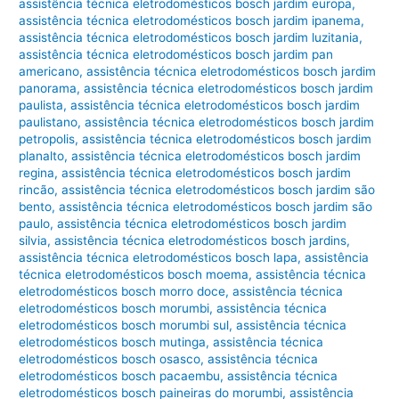
assistência técnica eletrodomésticos bosch jardim europa
,
assistência técnica eletrodomésticos bosch jardim ipanema
,
assistência técnica eletrodomésticos bosch jardim luzitania
,
assistência técnica eletrodomésticos bosch jardim pan
americano
,
assistência técnica eletrodomésticos bosch jardim
panorama
,
assistência técnica eletrodomésticos bosch jardim
paulista
,
assistência técnica eletrodomésticos bosch jardim
paulistano
,
assistência técnica eletrodomésticos bosch jardim
petropolis
,
assistência técnica eletrodomésticos bosch jardim
planalto
,
assistência técnica eletrodomésticos bosch jardim
regina
,
assistência técnica eletrodomésticos bosch jardim
rincão
,
assistência técnica eletrodomésticos bosch jardim são
bento
,
assistência técnica eletrodomésticos bosch jardim são
paulo
,
assistência técnica eletrodomésticos bosch jardim
silvia
,
assistência técnica eletrodomésticos bosch jardins
,
assistência técnica eletrodomésticos bosch lapa
,
assistência
técnica eletrodomésticos bosch moema
,
assistência técnica
eletrodomésticos bosch morro doce
,
assistência técnica
eletrodomésticos bosch morumbi
,
assistência técnica
eletrodomésticos bosch morumbi sul
,
assistência técnica
eletrodomésticos bosch mutinga
,
assistência técnica
eletrodomésticos bosch osasco
,
assistência técnica
eletrodomésticos bosch pacaembu
,
assistência técnica
eletrodomésticos bosch paineiras do morumbi
,
assistência