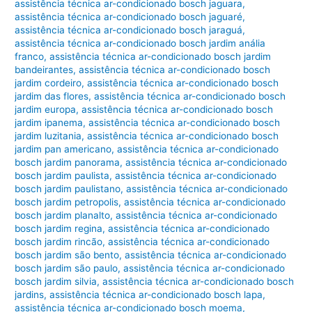
assistência técnica ar-condicionado bosch jaguara
,
assistência técnica ar-condicionado bosch jaguaré
,
assistência técnica ar-condicionado bosch jaraguá
,
assistência técnica ar-condicionado bosch jardim anália
franco
,
assistência técnica ar-condicionado bosch jardim
bandeirantes
,
assistência técnica ar-condicionado bosch
jardim cordeiro
,
assistência técnica ar-condicionado bosch
jardim das flores
,
assistência técnica ar-condicionado bosch
jardim europa
,
assistência técnica ar-condicionado bosch
jardim ipanema
,
assistência técnica ar-condicionado bosch
jardim luzitania
,
assistência técnica ar-condicionado bosch
jardim pan americano
,
assistência técnica ar-condicionado
bosch jardim panorama
,
assistência técnica ar-condicionado
bosch jardim paulista
,
assistência técnica ar-condicionado
bosch jardim paulistano
,
assistência técnica ar-condicionado
bosch jardim petropolis
,
assistência técnica ar-condicionado
bosch jardim planalto
,
assistência técnica ar-condicionado
bosch jardim regina
,
assistência técnica ar-condicionado
bosch jardim rincão
,
assistência técnica ar-condicionado
bosch jardim são bento
,
assistência técnica ar-condicionado
bosch jardim são paulo
,
assistência técnica ar-condicionado
bosch jardim silvia
,
assistência técnica ar-condicionado bosch
jardins
,
assistência técnica ar-condicionado bosch lapa
,
assistência técnica ar-condicionado bosch moema
,