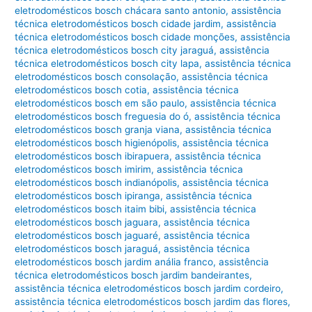
eletrodomésticos bosch chácara santo antonio
,
assistência
técnica eletrodomésticos bosch cidade jardim
,
assistência
técnica eletrodomésticos bosch cidade monções
,
assistência
técnica eletrodomésticos bosch city jaraguá
,
assistência
técnica eletrodomésticos bosch city lapa
,
assistência técnica
eletrodomésticos bosch consolação
,
assistência técnica
eletrodomésticos bosch cotia
,
assistência técnica
eletrodomésticos bosch em são paulo
,
assistência técnica
eletrodomésticos bosch freguesia do ó
,
assistência técnica
eletrodomésticos bosch granja viana
,
assistência técnica
eletrodomésticos bosch higienópolis
,
assistência técnica
eletrodomésticos bosch ibirapuera
,
assistência técnica
eletrodomésticos bosch imirim
,
assistência técnica
eletrodomésticos bosch indianópolis
,
assistência técnica
eletrodomésticos bosch ipiranga
,
assistência técnica
eletrodomésticos bosch itaim bibi
,
assistência técnica
eletrodomésticos bosch jaguara
,
assistência técnica
eletrodomésticos bosch jaguaré
,
assistência técnica
eletrodomésticos bosch jaraguá
,
assistência técnica
eletrodomésticos bosch jardim anália franco
,
assistência
técnica eletrodomésticos bosch jardim bandeirantes
,
assistência técnica eletrodomésticos bosch jardim cordeiro
,
assistência técnica eletrodomésticos bosch jardim das flores
,