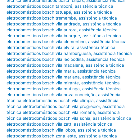
técnica eletrodomésticos bosch taipas
,
assistência técnica
eletrodomésticos bosch tamboré
,
assistência técnica
eletrodomésticos bosch tatuapé
,
assistência técnica
eletrodomésticos bosch tremembé
,
assistência técnica
eletrodomésticos bosch vila andrade
,
assistência técnica
eletrodomésticos bosch vila aurora
,
assistência técnica
eletrodomésticos bosch vila buarque
,
assistência técnica
eletrodomésticos bosch vila clementino
,
assistência técnica
eletrodomésticos bosch vila elvira
,
assistência técnica
eletrodomésticos bosch vila hamburguesa
,
assistência técnica
eletrodomésticos bosch vila leolpodina
,
assistência técnica
eletrodomésticos bosch vila madalena
,
assistência técnica
eletrodomésticos bosch vila maria
,
assistência técnica
eletrodomésticos bosch vila mariana
,
assistência técnica
eletrodomésticos bosch vila mirante
,
assistência técnica
eletrodomésticos bosch vila mutinga
,
assistência técnica
eletrodomésticos bosch vila nova conceição
,
assistência
técnica eletrodomésticos bosch vila olímpia
,
assistência
técnica eletrodomésticos bosch vila progredior
,
assistência
técnica eletrodomésticos bosch vila romana
,
assistência
técnica eletrodomésticos bosch vila sonia
,
assistência técnica
eletrodomésticos bosch vila zatt
,
assistência técnica
eletrodomésticos bosch villa lobos
,
assistência técnica
eletrodomésticos bosch zona leste
,
assistência técnica