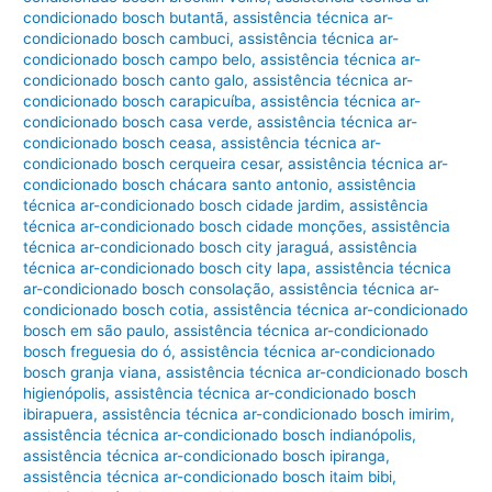
condicionado bosch butantã
,
assistência técnica ar-
condicionado bosch cambuci
,
assistência técnica ar-
condicionado bosch campo belo
,
assistência técnica ar-
condicionado bosch canto galo
,
assistência técnica ar-
condicionado bosch carapicuíba
,
assistência técnica ar-
condicionado bosch casa verde
,
assistência técnica ar-
condicionado bosch ceasa
,
assistência técnica ar-
condicionado bosch cerqueira cesar
,
assistência técnica ar-
condicionado bosch chácara santo antonio
,
assistência
técnica ar-condicionado bosch cidade jardim
,
assistência
técnica ar-condicionado bosch cidade monções
,
assistência
técnica ar-condicionado bosch city jaraguá
,
assistência
técnica ar-condicionado bosch city lapa
,
assistência técnica
ar-condicionado bosch consolação
,
assistência técnica ar-
condicionado bosch cotia
,
assistência técnica ar-condicionado
bosch em são paulo
,
assistência técnica ar-condicionado
bosch freguesia do ó
,
assistência técnica ar-condicionado
bosch granja viana
,
assistência técnica ar-condicionado bosch
higienópolis
,
assistência técnica ar-condicionado bosch
ibirapuera
,
assistência técnica ar-condicionado bosch imirim
,
assistência técnica ar-condicionado bosch indianópolis
,
assistência técnica ar-condicionado bosch ipiranga
,
assistência técnica ar-condicionado bosch itaim bibi
,