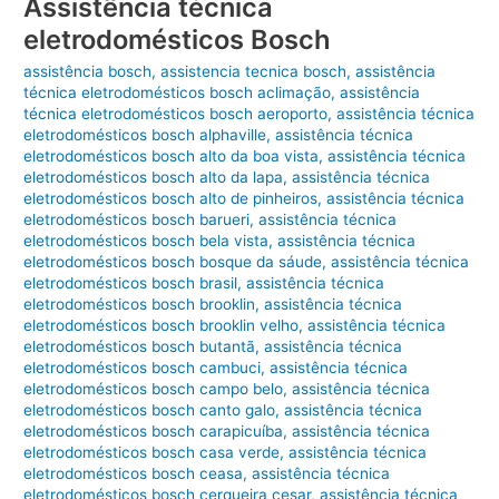
Assistência técnica
Bosch
eletrodomésticos Bosch
assistência bosch
,
assistencia tecnica bosch
,
assistência
técnica eletrodomésticos bosch aclimação
,
assistência
técnica eletrodomésticos bosch aeroporto
,
assistência técnica
eletrodomésticos bosch alphaville
,
assistência técnica
eletrodomésticos bosch alto da boa vista
,
assistência técnica
eletrodomésticos bosch alto da lapa
,
assistência técnica
eletrodomésticos bosch alto de pinheiros
,
assistência técnica
eletrodomésticos bosch barueri
,
assistência técnica
eletrodomésticos bosch bela vista
,
assistência técnica
eletrodomésticos bosch bosque da sáude
,
assistência técnica
eletrodomésticos bosch brasil
,
assistência técnica
eletrodomésticos bosch brooklin
,
assistência técnica
eletrodomésticos bosch brooklin velho
,
assistência técnica
eletrodomésticos bosch butantã
,
assistência técnica
eletrodomésticos bosch cambuci
,
assistência técnica
eletrodomésticos bosch campo belo
,
assistência técnica
eletrodomésticos bosch canto galo
,
assistência técnica
eletrodomésticos bosch carapicuíba
,
assistência técnica
eletrodomésticos bosch casa verde
,
assistência técnica
eletrodomésticos bosch ceasa
,
assistência técnica
eletrodomésticos bosch cerqueira cesar
,
assistência técnica