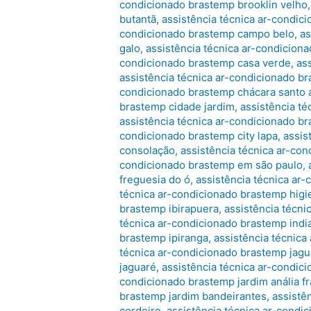
condicionado brastemp brooklin velho
butantã
,
assistência técnica ar-condi
condicionado brastemp campo belo
,
as
galo
,
assistência técnica ar-condicion
condicionado brastemp casa verde
,
as
assistência técnica ar-condicionado b
condicionado brastemp chácara santo 
brastemp cidade jardim
,
assistência t
assistência técnica ar-condicionado br
condicionado brastemp city lapa
,
assis
consolação
,
assistência técnica ar-co
condicionado brastemp em são paulo
,
freguesia do ó
,
assistência técnica ar
técnica ar-condicionado brastemp higi
brastemp ibirapuera
,
assistência técni
técnica ar-condicionado brastemp indi
brastemp ipiranga
,
assistência técnica
técnica ar-condicionado brastemp jagu
jaguaré
,
assistência técnica ar-condic
condicionado brastemp jardim anália f
brastemp jardim bandeirantes
,
assistê
cordeiro
,
assistência técnica ar-condi