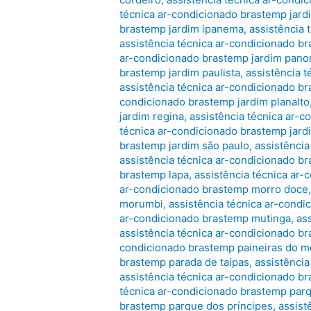
técnica ar-condicionado brastemp jard
brastemp jardim ipanema
,
assistência 
assistência técnica ar-condicionado b
ar-condicionado brastemp jardim pan
brastemp jardim paulista
,
assistência 
assistência técnica ar-condicionado br
condicionado brastemp jardim planalto
jardim regina
,
assistência técnica ar-c
técnica ar-condicionado brastemp jard
brastemp jardim são paulo
,
assistência
assistência técnica ar-condicionado br
brastemp lapa
,
assistência técnica ar
ar-condicionado brastemp morro doce
morumbi
,
assistência técnica ar-cond
ar-condicionado brastemp mutinga
,
as
assistência técnica ar-condicionado 
condicionado brastemp paineiras do 
brastemp parada de taipas
,
assistência
assistência técnica ar-condicionado b
técnica ar-condicionado brastemp parq
brastemp parque dos príncipes
,
assist