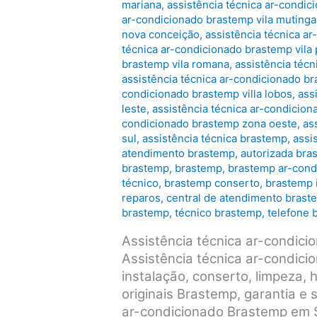
mariana
,
assistência técnica ar-condic
ar-condicionado brastemp vila mutinga
nova conceição
,
assistência técnica ar
técnica ar-condicionado brastemp vila 
brastemp vila romana
,
assistência técn
assistência técnica ar-condicionado bra
condicionado brastemp villa lobos
,
ass
leste
,
assistência técnica ar-condicio
condicionado brastemp zona oeste
,
as
sul
,
assistência técnica brastemp
,
assi
atendimento brastemp
,
autorizada bra
brastemp
,
brastemp
,
brastemp ar-cond
técnico
,
brastemp conserto
,
brastemp 
reparos
,
central de atendimento brast
brastemp
,
técnico brastemp
,
telefone 
Assistência técnica ar-condic
Assistência técnica ar-condic
instalação, conserto, limpeza,
originais Brastemp, garantia e
ar-condicionado Brastemp em 