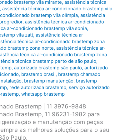
ionado brastemp vila mirante
,
assistência técnica
,
assistência técnica ar-condicionado brastemp vila
-condicionado brastemp vila olímpia
,
assistência
progredior
,
assistência técnica ar-condicionado
ica ar-condicionado brastemp vila sonia
,
stemp vila zatt
,
assistência técnica ar-
istência técnica ar-condicionado brastemp zona
nado brastemp zona norte
,
assistência técnica ar-
sistência técnica ar-condicionado brastemp zona
stência técnica brastemp perto de são paulo
,
stemp
,
autorizada brastemp são paulo
,
autorizado
icionado
,
brastemp brasil
,
brastemp chamado
instalação
,
brastemp manutenção
,
brastemp
emp
,
rede autorizada brastemp
,
serviço autorizado
brastemp
,
whatsapp brastemp
ionado Brastemp | 11 3976-9848
ionado Brastemp, 11 96231-1982 para
 higienização e manutenção com peças
 sempre as melhores soluções para o seu
São Paulo.