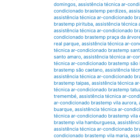
domingos
,
assistência técnica ar-con
condicionado brastemp perdizes
,
assi
assistência técnica ar-condicionado b
brastemp pirituba
,
assistência técnica 
assistência técnica ar-condicionado 
condicionado brastemp praça da árvor
real parque
,
assistência técnica ar-con
técnica ar-condicionado brastemp san
santo amaro
,
assistência técnica ar-c
técnica ar-condicionado brastemp são
brastemp são caetano
,
assistência téc
assistência técnica ar-condicionado b
brastemp taipas
,
assistência técnica 
técnica ar-condicionado brastemp tatu
tremembé
,
assistência técnica ar-con
ar-condicionado brastemp vila aurora
,
buarque
,
assistência técnica ar-condi
técnica ar-condicionado brastemp vila 
brastemp vila hamburguesa
,
assistênci
assistência técnica ar-condicionado b
condicionado brastemp vila maria
,
assi