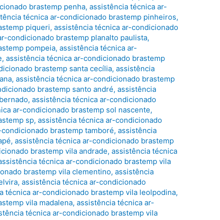
dicionado brastemp penha
,
assistência técnica ar-
stência técnica ar-condicionado brastemp pinheiros
,
rastemp piqueri
,
assistência técnica ar-condicionado
ar-condicionado brastemp planalto paulista
,
brastemp pompeia
,
assistência técnica ar-
e
,
assistência técnica ar-condicionado brastemp
dicionado brastemp santa cecília
,
assistência
tana
,
assistência técnica ar-condicionado brastemp
ondicionado brastemp santo andré
,
assistência
 bernado
,
assistência técnica ar-condicionado
nica ar-condicionado brastemp sol nascente
,
rastemp sp
,
assistência técnica ar-condicionado
ar-condicionado brastemp tamboré
,
assistência
apé
,
assistência técnica ar-condicionado brastemp
dicionado brastemp vila andrade
,
assistência técnica
assistência técnica ar-condicionado brastemp vila
cionado brastemp vila clementino
,
assistência
elvira
,
assistência técnica ar-condicionado
a técnica ar-condicionado brastemp vila leolpodina
,
rastemp vila madalena
,
assistência técnica ar-
stência técnica ar-condicionado brastemp vila