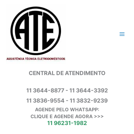
Ir
para
o
conteúdo
CENTRAL DE ATENDIMENTO
11 3644-8877 - 11 3644-3392
11 3836-9554 - 11 3832-9239
AGENDE PELO WHATSAPP:
CLIQUE E AGENDE AGORA >>>
11 96231-1982