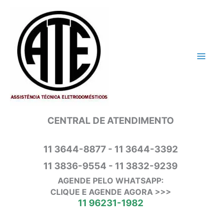
Ir
para
o
conteúdo
CENTRAL DE ATENDIMENTO
11 3644-8877 - 11 3644-3392
11 3836-9554 - 11 3832-9239
AGENDE PELO WHATSAPP:
CLIQUE E AGENDE AGORA >>>
11 96231-1982