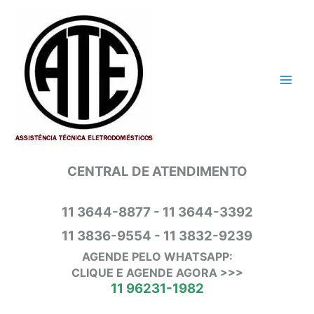
Ir
para
o
conteúdo
CENTRAL DE ATENDIMENTO
11 3644-8877 - 11 3644-3392
11 3836-9554 - 11 3832-9239
AGENDE PELO WHATSAPP:
CLIQUE E AGENDE AGORA >>>
11 96231-1982