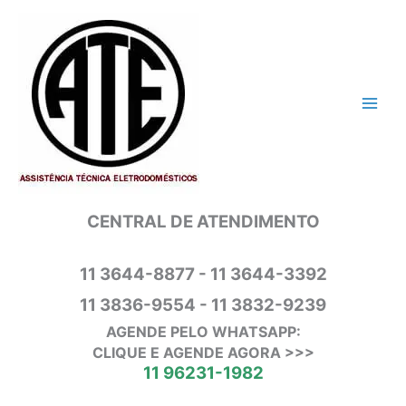
Ir
para
o
conteúdo
CENTRAL DE ATENDIMENTO
11 3644-8877 - 11 3644-3392
11 3836-9554 - 11 3832-9239
AGENDE PELO WHATSAPP:
CLIQUE E AGENDE AGORA >>>
11 96231-1982