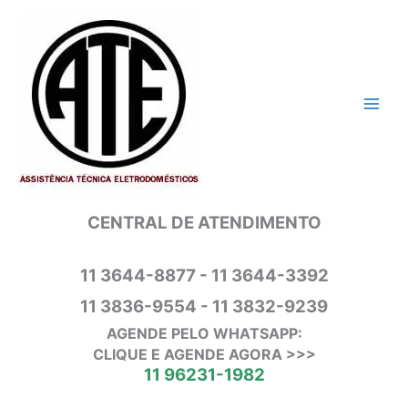
Ir
para
o
conteúdo
CENTRAL DE ATENDIMENTO
11 3644-8877 - 11 3644-3392
11 3836-9554 - 11 3832-9239
AGENDE PELO WHATSAPP:
CLIQUE E AGENDE AGORA >>>
11 96231-1982