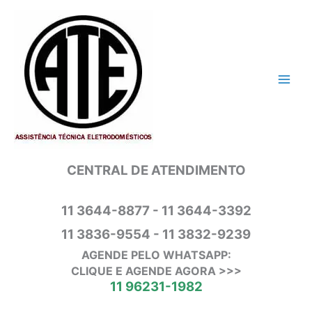
Ir
para
o
conteúdo
CENTRAL DE ATENDIMENTO
11 3644-8877 - 11 3644-3392
11 3836-9554 - 11 3832-9239
AGENDE PELO WHATSAPP:
CLIQUE E AGENDE AGORA >>>
11 96231-1982