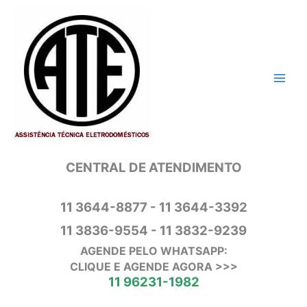
Ir
para
o
conteúdo
CENTRAL DE ATENDIMENTO
11 3644-8877 - 11 3644-3392
11 3836-9554 - 11 3832-9239
AGENDE PELO WHATSAPP:
CLIQUE E AGENDE AGORA >>>
11 96231-1982