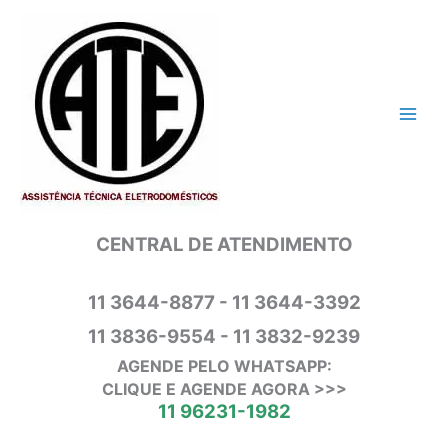
Ir
para
o
conteúdo
CENTRAL DE ATENDIMENTO
11 3644-8877 - 11 3644-3392
11 3836-9554 - 11 3832-9239
AGENDE PELO WHATSAPP:
CLIQUE E AGENDE AGORA >>>
11 96231-1982