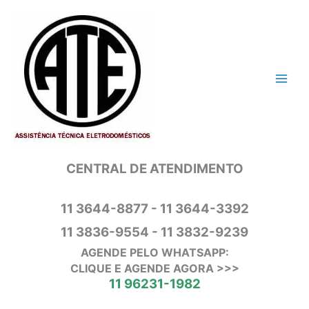
Ir
para
o
conteúdo
CENTRAL DE ATENDIMENTO
11 3644-8877 - 11 3644-3392
11 3836-9554 - 11 3832-9239
AGENDE PELO WHATSAPP:
CLIQUE E AGENDE AGORA >>>
11 96231-1982