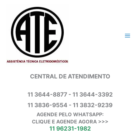
Ir
para
o
conteúdo
CENTRAL DE ATENDIMENTO
11 3644-8877 - 11 3644-3392
11 3836-9554 - 11 3832-9239
AGENDE PELO WHATSAPP:
CLIQUE E AGENDE AGORA >>>
11 96231-1982