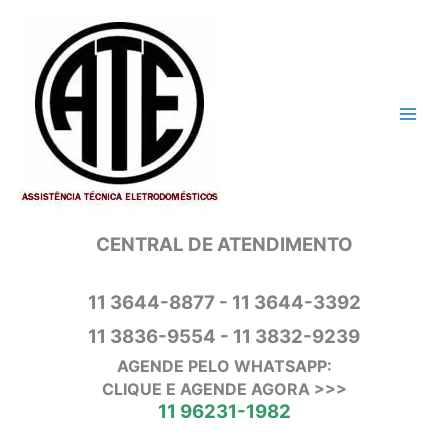
Ir
para
o
conteúdo
CENTRAL DE ATENDIMENTO
11 3644-8877 - 11 3644-3392
11 3836-9554 - 11 3832-9239
AGENDE PELO WHATSAPP:
CLIQUE E AGENDE AGORA >>>
11 96231-1982