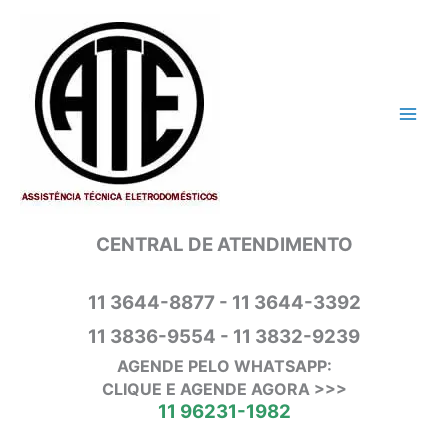
Ir
para
o
conteúdo
CENTRAL DE ATENDIMENTO
11 3644-8877 - 11 3644-3392
11 3836-9554 - 11 3832-9239
AGENDE PELO WHATSAPP:
CLIQUE E AGENDE AGORA >>>
11 96231-1982