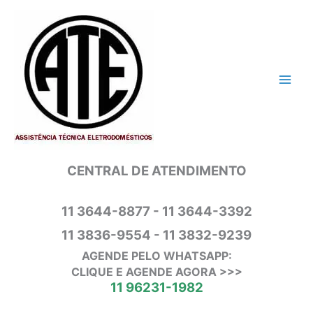
Ir
para
o
conteúdo
CENTRAL DE ATENDIMENTO
11 3644-8877 - 11 3644-3392
11 3836-9554 - 11 3832-9239
AGENDE PELO WHATSAPP:
CLIQUE E AGENDE AGORA >>>
11 96231-1982