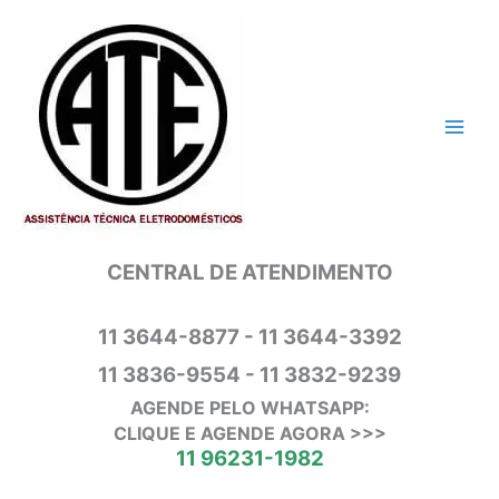
Ir
para
o
conteúdo
CENTRAL DE ATENDIMENTO
11 3644-8877 - 11 3644-3392
11 3836-9554 - 11 3832-9239
AGENDE PELO WHATSAPP:
CLIQUE E AGENDE AGORA >>>
11 96231-1982