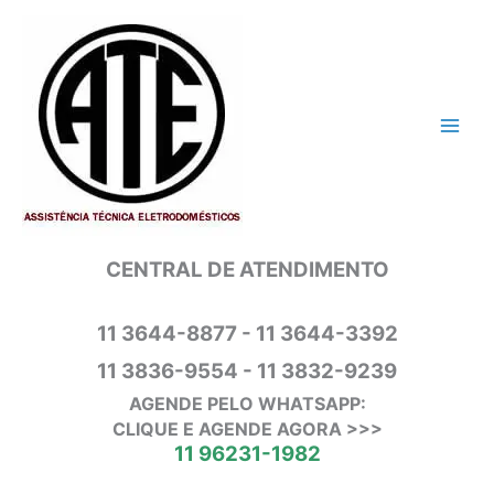
Ir
para
o
conteúdo
CENTRAL DE ATENDIMENTO
11 3644-8877 - 11 3644-3392
11 3836-9554 - 11 3832-9239
AGENDE PELO WHATSAPP:
CLIQUE E AGENDE AGORA >>>
11 96231-1982