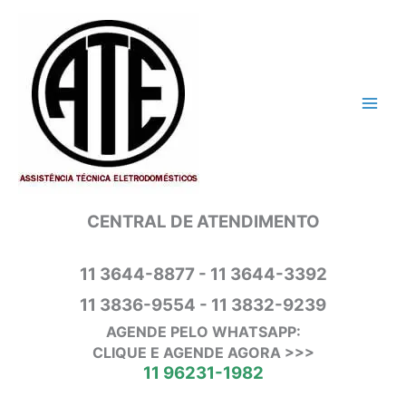
Ir
para
o
conteúdo
CENTRAL DE ATENDIMENTO
11 3644-8877 - 11 3644-3392
11 3836-9554 - 11 3832-9239
AGENDE PELO WHATSAPP:
CLIQUE E AGENDE AGORA >>>
11 96231-1982