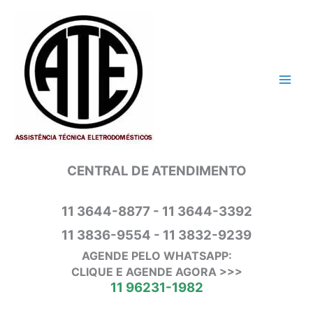
Ir
para
o
conteúdo
CENTRAL DE ATENDIMENTO
11 3644-8877 - 11 3644-3392
11 3836-9554 - 11 3832-9239
AGENDE PELO WHATSAPP:
CLIQUE E AGENDE AGORA >>>
11 96231-1982