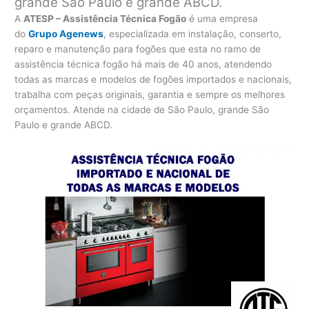
grande São Paulo e grande ABCD.
A
ATESP – Assistência Técnica Fogão
é uma empresa
do
Grupo Agenews
, especializada em instalação, conserto,
reparo e manutenção para fogões que esta no ramo de
assistência técnica fogão há mais de 40 anos, atendendo
todas as marcas e modelos de fogões importados e nacionais,
trabalha com peças originais, garantia e sempre os melhores
orçamentos. Atende na cidade de São Paulo, grande São
Paulo e grande ABCD.