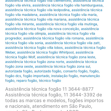
assistência técnica fogão vila clementino
,
assistência técnica
fogão vila elvira
,
assistência técnica fogão vila hamburguesa
,
assistência técnica fogão vila leolpodina
,
assistência técnica
fogão vila madalena
,
assistência técnica fogão vila maria
,
assistência técnica fogão vila mariana
,
assistência técnica
fogão vila mirante
,
assistência técnica fogão vila mutinga
,
assistência técnica fogão vila nova conceição
,
assistência
técnica fogão vila olímpia
,
assistência técnica fogão vila
progredior
,
assistência técnica fogão vila romana
,
assistência
técnica fogão vila sonia
,
assistência técnica fogão vila zatt
,
assistência técnica fogão villa lobos
,
assistência técnica fogão
Weber
,
assistência técnica fogão Whirlpool
,
assistência
técnica fogão Wolf
,
assistência técnica fogão zona leste
,
assistência técnica fogão zona norte
,
assistência técnica
fogão zona oeste
,
assistência técnica fogão zona sul
,
autorizada fogão
,
autorizado fogão
,
conserto fogão
,
fogão
,
fogão dcs
,
fogão importado
,
instalação fogão
,
manutenção
fogão
,
reparo fogão
,
técnico fogão
Assistência técnica fogão 11 3644-8877
Assistência técnica fogão, 11 3644-3392 de
todas as marcas e modelos, fogões importos
e nacionais, atendimento em São Paulo,