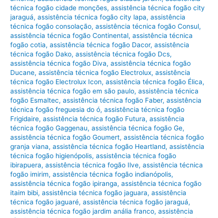
técnica fogão cidade monções
,
assistência técnica fogão city
jaraguá
,
assistência técnica fogão city lapa
,
assistência
técnica fogão consolação
,
assistência técnica fogão Consul
,
assistência técnica fogão Continental
,
assistência técnica
fogão cotia
,
assistência técnica fogão Dacor
,
assistência
técnica fogão Dako
,
assistência técnica fogão Dcs
,
assistência técnica fogão Diva
,
assistência técnica fogão
Ducane
,
assistência técnica fogão Electrolux
,
assistência
técnica fogão Electrolux Icon
,
assistência técnica fogão Élica
,
assistência técnica fogão em são paulo
,
assistência técnica
fogão Esmaltec
,
assistência técnica fogão Faber
,
assistência
técnica fogão freguesia do ó
,
assistência técnica fogão
Frigidaire
,
assistência técnica fogão Futura
,
assistência
técnica fogão Gaggenau
,
assistência técnica fogão Ge
,
assistência técnica fogão Goumert
,
assistência técnica fogão
granja viana
,
assistência técnica fogão Heartland
,
assistência
técnica fogão higienópolis
,
assistência técnica fogão
ibirapuera
,
assistência técnica fogão Ilve
,
assistência técnica
fogão imirim
,
assistência técnica fogão indianópolis
,
assistência técnica fogão ipiranga
,
assistência técnica fogão
itaim bibi
,
assistência técnica fogão jaguara
,
assistência
técnica fogão jaguaré
,
assistência técnica fogão jaraguá
,
assistência técnica fogão jardim anália franco
,
assistência