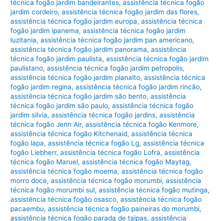
técnica fogão jardim bandeirantes
,
assistência técnica fogão
jardim cordeiro
,
assistência técnica fogão jardim das flores
,
assistência técnica fogão jardim europa
,
assistência técnica
fogão jardim ipanema
,
assistência técnica fogão jardim
luzitania
,
assistência técnica fogão jardim pan americano
,
assistência técnica fogão jardim panorama
,
assistência
técnica fogão jardim paulista
,
assistência técnica fogão jardim
paulistano
,
assistência técnica fogão jardim petropolis
,
assistência técnica fogão jardim planalto
,
assistência técnica
fogão jardim regina
,
assistência técnica fogão jardim rincão
,
assistência técnica fogão jardim são bento
,
assistência
técnica fogão jardim são paulo
,
assistência técnica fogão
jardim silvia
,
assistência técnica fogão jardins
,
assistência
técnica fogão Jenn Air
,
assistência técnica fogão Kenmore
,
assistência técnica fogão Kitchenaid
,
assistência técnica
fogão lapa
,
assistência técnica fogão Lg
,
assistência técnica
fogão Liebherr
,
assistência técnica fogão Lofra
,
assistência
técnica fogão Maruel
,
assistência técnica fogão Maytag
,
assistência técnica fogão moema
,
assistência técnica fogão
morro doce
,
assistência técnica fogão morumbi
,
assistência
técnica fogão morumbi sul
,
assistência técnica fogão mutinga
,
assistência técnica fogão osasco
,
assistência técnica fogão
pacaembu
,
assistência técnica fogão paineiras do morumbi
,
assistência técnica fogão parada de taipas
,
assistência